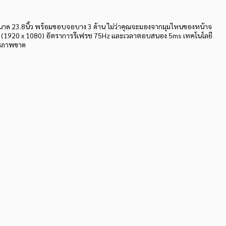
าด 23.8นิ้ว พร้อมขอบจอบาง 3 ด้าน ไม่ว่าคุณจะมองจากมุมไหนของหน้าจ
D (1920 x 1080) อัตราการรีเฟรช 75Hz และเวลาตอบสนอง 5ms เทคโนโลยี
ารภาพขาด