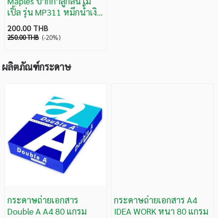
Maples ปากกาลูกลื่น เม
เปิ้ล รุ่น MP311 หมึกน้ำเงิน
ขนาด 0.5 ( บรรจุ 50 ด้าม /
200.00 THB
กระบอก )
250.00 THB
(-20%)
ผลิตภัณฑ์กระดาษ
กระดาษถ่ายเอกสาร
กระดาษถ่ายเอกสาร A4
Double A A4 80 แกรม
IDEA WORK หนา 80 แกรม