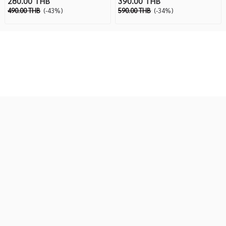
280.00 THB
390.00 THB
490.00 THB
(-43%)
590.00 THB
(-34%)
บริษัท กรุงทองคอมพิวเตอร์ จำกัด
173-175-177 ถนน ปัทมานนท์ ตำบล ในเมือง อำเภอเมือง
ร้อยเอ็ด ร้อยเอ็ด 45000
โทรศัพท์ : 043-511951-5, 043-511990 แฟกซ์ : 043-511959
Visitors:
214,949